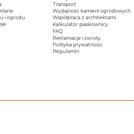
a
Transport
wlane
Wydajność kamieni ogrodowych
u i ogrodu
Współpraca z architektami
eje
Kalkulator piaskownicy
FAQ
Reklamacje i zwroty
Polityka prywatności
Regulamin