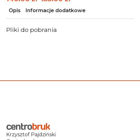
Zakres
cen:
Opis
Informacje dodatkowe
od
140.00 zł
Pliki do pobrania
do
155.00 zł
Krzysztof Pajdziński