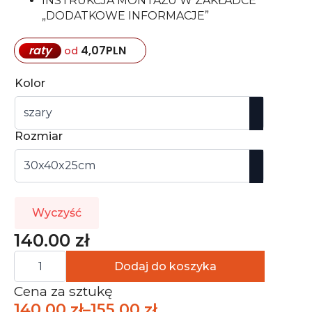
INSTRUKCJA MONTAŻU W ZAKŁADCE
„DODATKOWE INFORMACJE”
raty
4,07
PLN
od
Kolor
Rozmiar
Wyczyść
140.00
zł
ilość
Dodaj do koszyka
Bloczek
Z
Betonu
Cena za sztukę
Architektonicznego
140.00
zł
–
155.00
zł