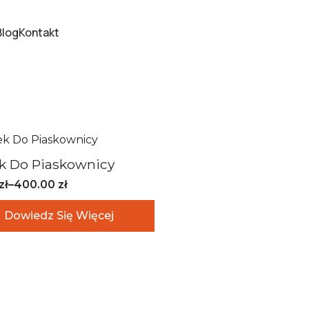
Blog
Kontakt
k Do Piaskownicy
zł
–
400.00
zł
s
Dowiedz Się Więcej
zł
 zł