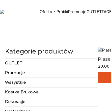
Oferta
Próbki
Promocje
OUTLET
FAQ
Kategorie produktów
Piase
OUTLET
20.00
Zakre
Promocje
cen:
od
Wszystkie
20.00 
do
400.00
Kostka Brukowa
Dekoracje