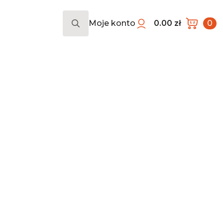
Moje konto
0.00
zł
0
Search
for: